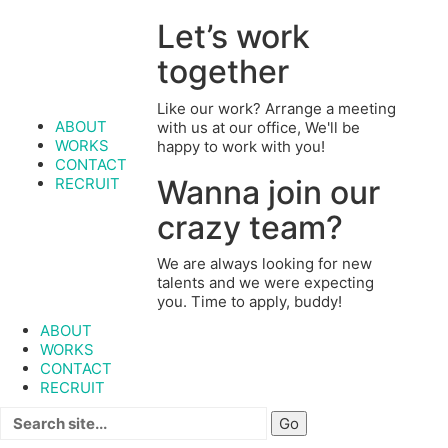
Let’s work
together
Like our work? Arrange a meeting
ABOUT
with us at our office, We'll be
WORKS
happy to work with you!
CONTACT
Wanna join our
RECRUIT
crazy team?
We are always looking for new
talents and we were expecting
you. Time to apply, buddy!
ABOUT
WORKS
CONTACT
RECRUIT
Search
for: